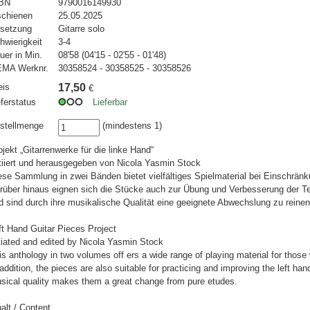
BN
9790016149930
schienen
25.05.2025
setzung
Gitarre solo
hwierigkeit
3-4
uer in Min.
08'58 (04'15 - 02'55 - 01'48)
MA Werknr.
30358524 - 30358525 - 30358526
eis
17,50
€
eferstatus
Lieferbar
stellmenge
(mindestens 1)
ojekt „Gitarrenwerke für die linke Hand“
itiiert und herausgegeben von Nicola Yasmin Stock
ese Sammlung in zwei Bänden bietet vielfältiges Spielmaterial bei Einschrän
rüber hinaus eignen sich die Stücke auch zur Übung und Verbesserung der Te
d sind durch ihre musikalische Qualität eine geeignete Abwechslung zu reine
ft Hand Guitar Pieces Project
itiated and edited by Nicola Yasmin Stock
is anthology in two volumes off ers a wide range of playing material for those w
 addition, the pieces are also suitable for practicing and improving the left han
sical quality makes them a great change from pure etudes.
halt / Content