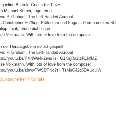
cqueline Bastek, Guess the Fuze
rn Michael Borner, fogo terno
vid P. Graham, The Left-Handed Acrobat
n Christopher Heßling, Präludium und Fuga in D im barocken Stil
ilipp Lojak, étude diabolique
ise Volkmann, With lots of love from the composer
n der Herausgeberin selbst gespielt:
vid P. Graham, The Left-Handed Acrobat
tps://youtu.be/PXNWa4k2ens?si=G1KsjRa2tzR1NfMZ
ise Volkmann, With lots of love from the composer
tps://youtu.be/zbwwTWSDPNo?si=TsMsC42q6DAUcuiW
oduktsicherheit / Kontakt