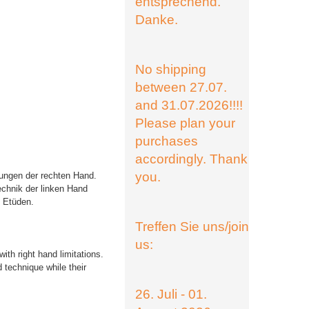
entsprechend.
Danke.
No shipping
between 27.07.
and 31.07.2026!!!!
Please plan your
purchases
accordingly. Thank
you.
kungen der rechten Hand.
chnik der linken Hand
n Etüden.
Treffen Sie uns/join
us:
ith right hand limitations.
d technique while their
26. Juli - 01.