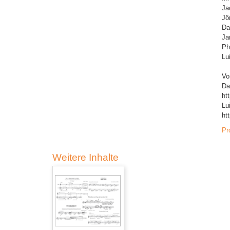
Ja
Jö
Da
Ja
Ph
Lu
Vo
Da
ht
Lu
ht
Pr
Weitere Inhalte