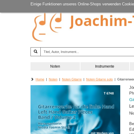
Einige Funktionen unseres Online-Shops verwenden Cookie
Noten
Instrumente
Home
|
Noten
|
Noten Gitarre
|
Noten Gitarre solo
| Gitarrenwerk
Jö
Ph
Gi
Le
Ni
Be
Ed