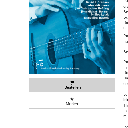
IS
er
Be
Sc
Da
GE
Pr
Li
Be
Pr
In
Di
Da
un
Bestellen
Le
ln
Merken
Th
In
mu
In