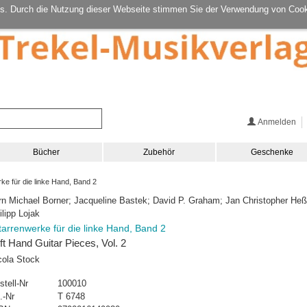
s. Durch die Nutzung dieser Webseite stimmen Sie der Verwendung von Cook
Anmelden
Bücher
Zubehör
Geschenke
e für die linke Hand, Band 2
rn Michael Borner; Jacqueline Bastek; David P. Graham; Jan Christopher Heß
ilipp Lojak
tarrenwerke für die linke Hand, Band 2
ft Hand Guitar Pieces, Vol. 2
cola Stock
stell-Nr
100010
.-Nr
T 6748