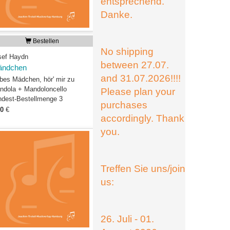
entsprechend.
Danke.
Bestellen
No shipping
sef Haydn
between 27.07.
ändchen
and 31.07.2026!!!!
ebes Mädchen, hör' mir zu
ndola + Mandoloncello
Please plan your
ndest-Bestellmenge 3
purchases
00
€
accordingly. Thank
you.
Treffen Sie uns/join
us:
26. Juli - 01.