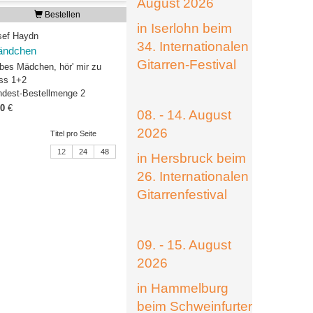
August 2026
Bestellen
in Iserlohn beim
sef Haydn
34. Internationalen
ändchen
Gitarren-Festival
ebes Mädchen, hör' mir zu
ss 1+2
ndest-Bestellmenge 2
00
€
08. - 14. August
2026
Titel pro Seite
12
24
48
in Hersbruck beim
26. Internationalen
Gitarrenfestival
09. - 15. August
2026
in Hammelburg
beim Schweinfurter