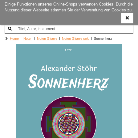
Einige Funktionen unseres Online-Shops verwenden Cookies. Durch die
Joachim‐Trekel‐Musikverlag,
Naviga
Nutzung dieser Webseite stimmen Sie der Verwendung von Cookies zu.
Hamburg
ein-/a
Home
|
Noten
|
Noten Gitarre
|
Noten Gitarre solo
| Sonnenherz