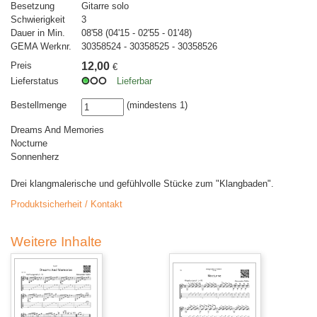
Besetzung
Gitarre solo
Schwierigkeit
3
Dauer in Min.
08'58 (04'15 - 02'55 - 01'48)
GEMA Werknr.
30358524 - 30358525 - 30358526
Preis
12,00
€
Lieferstatus
Lieferbar
Bestellmenge
(mindestens 1)
Dreams And Memories
Nocturne
Sonnenherz
Drei klangmalerische und gefühlvolle Stücke zum "Klangbaden".
Produktsicherheit / Kontakt
Weitere Inhalte