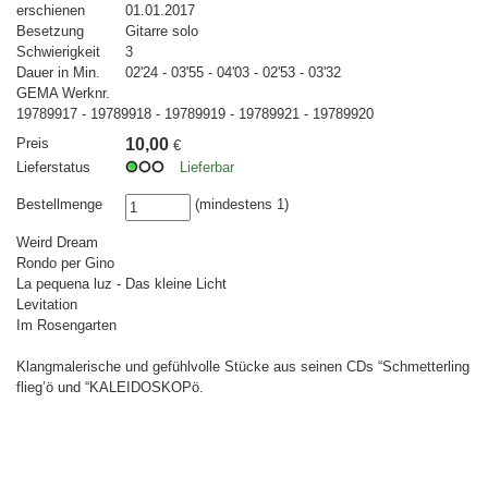
erschienen
01.01.2017
Besetzung
Gitarre solo
Schwierigkeit
3
Dauer in Min.
02'24 - 03'55 - 04'03 - 02'53 - 03'32
GEMA Werknr.
19789917 - 19789918 - 19789919 - 19789921 - 19789920
Preis
10,00
€
Lieferstatus
Lieferbar
Bestellmenge
(mindestens 1)
Weird Dream
Rondo per Gino
La pequena luz - Das kleine Licht
Levitation
Im Rosengarten
Klangmalerische und gefühlvolle Stücke aus seinen CDs “Schmetterling
flieg’ö und “KALEIDOSKOPö.