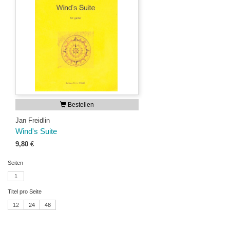
Bestellen
Jan Freidlin
Wind's Suite
9,80
€
Seiten
1
Titel pro Seite
12
24
48