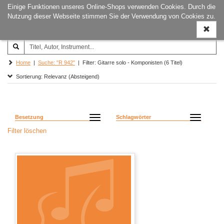
Einige Funktionen unseres Online-Shops verwenden Cookies. Durch die
Joachim‐Trekel‐Musikverlag,
Naviga
Nutzung dieser Webseite stimmen Sie der Verwendung von Cookies zu.
Hamburg
ein-/a
Home
|
Suche: "R 942"
| Filter: Gitarre solo - Komponisten (6 Titel)
Sortierung: Relevanz (Absteigend)
Besetzung
Schlagwörter
Filter löschen