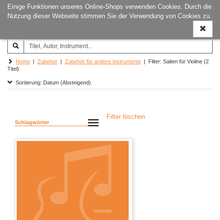
Einige Funktionen unseres Online-Shops verwenden Cookies. Durch die
Joachim‐Trekel‐Musikverlag,
Naviga
Nutzung dieser Webseite stimmen Sie der Verwendung von Cookies zu.
Hamburg
ein-/a
Home
|
Zubehör
|
Zubehör für andere Instrumente
| Filter: Saiten für Violine (2
Titel)
Sortierung: Datum (Absteigend)
Filter löschen
Schlagwörter