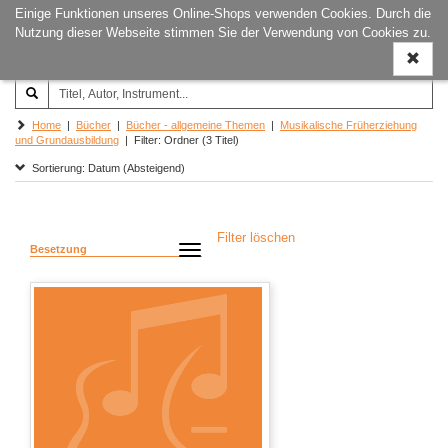
Einige Funktionen unseres Online-Shops verwenden Cookies. Durch die
Joachim‐Trekel‐Musikverlag,
Naviga
Nutzung dieser Webseite stimmen Sie der Verwendung von Cookies zu.
Hamburg
ein-/a
Home
|
Bücher
|
Bücher - allgemeine Themen
|
Musikalische Früherziehung
und Grundausbildung
| Filter: Ordner (3 Titel)
Sortierung: Datum (Absteigend)
Filter löschen
Besetzung