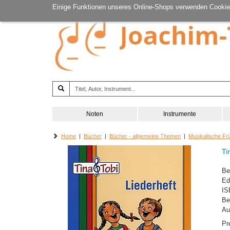
Einige Funktionen unseres Online-Shops verwenden Cookie
Noten
Instrumente
Home
|
Bücher
|
Bücher - allgemeine Themen
|
Musikalische Fr
Ti
Be
Ed
IS
Be
Au
Pr