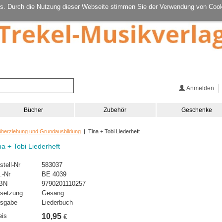
s. Durch die Nutzung dieser Webseite stimmen Sie der Verwendung von Cook
Anmelden
Bücher
Zubehör
Geschenke
üherziehung und Grundausbildung
| Tina + Tobi Liederheft
na + Tobi Liederheft
stell-Nr
583037
.-Nr
BE 4039
BN
9790201110257
setzung
Gesang
sgabe
Liederbuch
eis
10,95
€