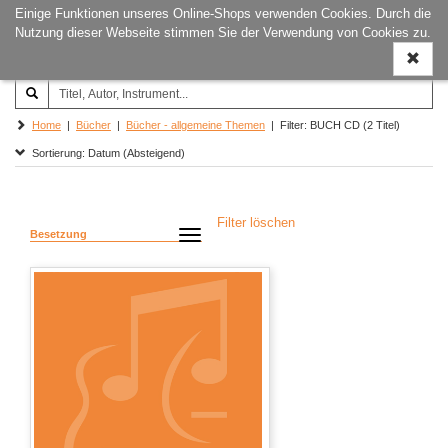
Einige Funktionen unseres Online-Shops verwenden Cookies. Durch die
Joachim‐Trekel‐Musikverlag,
Naviga
Nutzung dieser Webseite stimmen Sie der Verwendung von Cookies zu.
Hamburg
ein-/a
Home
|
Bücher
|
Bücher - allgemeine Themen
| Filter: BUCH CD (2 Titel)
Sortierung: Datum (Absteigend)
Filter löschen
Besetzung