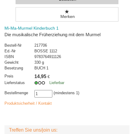
Merken
Mi-Ma-Murmel Kinderbuch 1
Die musikalische Früherziehung mit dem Murmel
Bestell-Nr
217706
Ed.-Nr
BOSSE 1112
ISBN
9783764911126
Gewicht
330 g
Besetzung
BUCH 1
Preis
14,95
€
Lieferstatus
Lieferbar
Bestellmenge
(mindestens 1)
Produktsicherheit / Kontakt
Treffen Sie uns/join us: