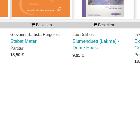
Bestellen
Bestellen
Giovanni Battista Pergolesi
Leo Delibes
Er
Stabat Mater
Blumenduett (Lakme) -
Ex
Dome Epais
Co
Partitur
18,50
€
Par
9,95
€
18