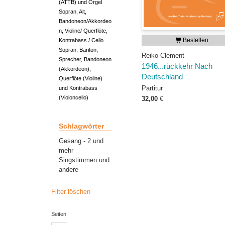
(ATTB) und Orgel
Sopran, Alt,
Bandoneon/Akkordeo
n, Violine/ Querflöte,
Bestellen
Kontrabass / Cello
Sopran, Bariton,
Reiko Clement
Sprecher, Bandoneon
1946...rückkehr Nach
(Akkordeon),
Deutschland
Querflöte (Violine)
Partitur
und Kontrabass
(Violoncello)
32,00
€
Schlagwörter
Gesang - 2 und
mehr
Singstimmen und
andere
Filter löschen
Seiten