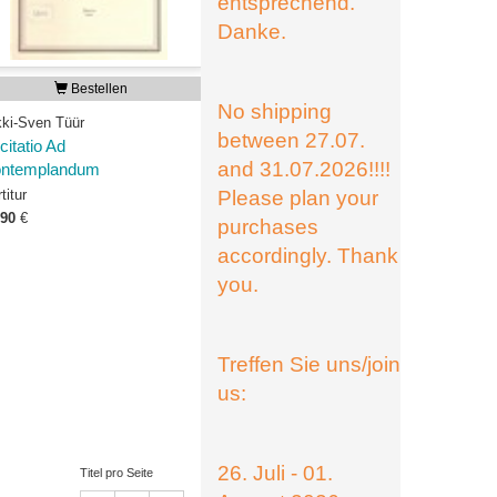
entsprechend.
Danke.
Bestellen
No shipping
kki-Sven Tüür
between 27.07.
citatio Ad
and 31.07.2026!!!!
ntemplandum
titur
Please plan your
,90
€
purchases
accordingly. Thank
you.
Treffen Sie uns/join
us:
26. Juli - 01.
Titel pro Seite