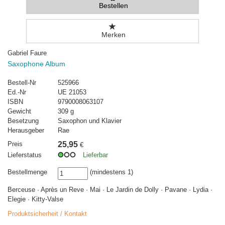
Bestellen
Merken
Gabriel Faure
Saxophone Album
Bestell-Nr
525966
Ed.-Nr
UE 21053
ISBN
9790008063107
Gewicht
309 g
Besetzung
Saxophon und Klavier
Herausgeber
Rae
Preis
25,95
€
Lieferstatus
Lieferbar
Bestellmenge
(mindestens 1)
Berceuse · Après un Reve · Mai · Le Jardin de Dolly · Pavane · Lydia ·
Elegie · Kitty-Valse
Produktsicherheit / Kontakt