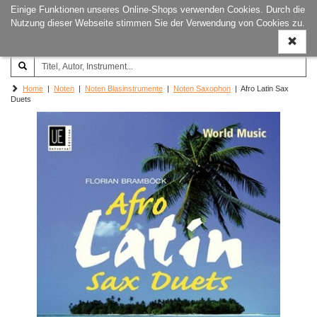
Einige Funktionen unseres Online-Shops verwenden Cookies. Durch die
Joachim‐Trekel‐Musikverlag,
Naviga
Nutzung dieser Webseite stimmen Sie der Verwendung von Cookies zu.
Hamburg
ein-/a
Home
|
Noten
|
Noten Blasinstrumente
|
Noten Saxophon
| Afro Latin Sax
Duets