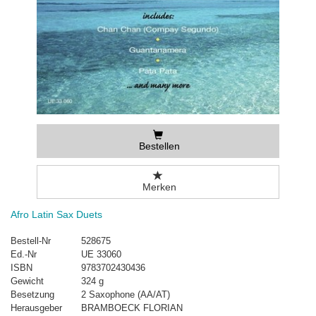
Bestellen
Merken
Afro Latin Sax Duets
Bestell-Nr
528675
Ed.-Nr
UE 33060
ISBN
9783702430436
Gewicht
324 g
Besetzung
2 Saxophone (AA/AT)
Herausgeber
BRAMBOECK FLORIAN