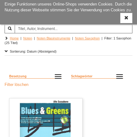
Einige Funktionen unseres Online-Shops verwenden Cookies. Durch die
Joachim‐Trekel‐Musikverlag,
Naviga
Nutzung dieser Webseite stimmen Sie der Verwendung von Cookies zu.
Hamburg
ein-/a
Home
|
Noten
|
Noten Blasinstrumente
|
Noten Saxophon
| Filter: 1 Saxophon
(25 Titel)
Sortierung: Datum (Absteigend)
Besetzung
Schlagwörter
Filter löschen