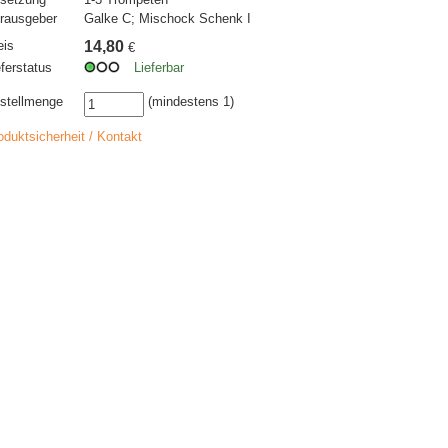
rausgeber
Galke C; Mischock Schenk I
eis
14,80
€
eferstatus
Lieferbar
stellmenge
(mindestens 1)
oduktsicherheit / Kontakt