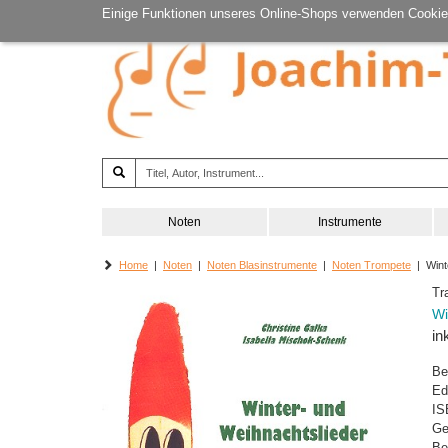
Einige Funktionen unseres Online-Shops verwenden Cookie
Noten
Instrumente
Home
|
Noten
|
Noten Blasinstrumente
|
Noten Trompete
| Winte
Tr
Wi
in
Be
Ed
IS
Ge
Be