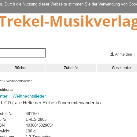
s. Durch die Nutzung dieser Webseite stimmen Sie der Verwendung von Cook
Anmelden
Bücher
Zubehör
Geschenke
r + Weihnachtslieder
aditional
nter + Weihnachtslieder
kl. CD ( alle Hefte der Reihe können miteinander ko
stell-Nr
481160
.-Nr
ERES 2905
BN
4030845029054
wicht
100 g
setzung
1-3 Trompeten