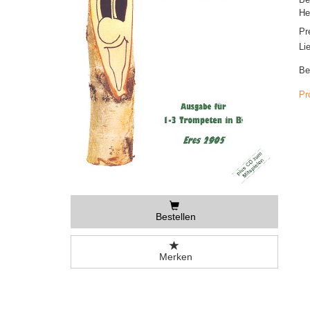
He
Pr
Li
Be
Pr
Bestellen
Merken