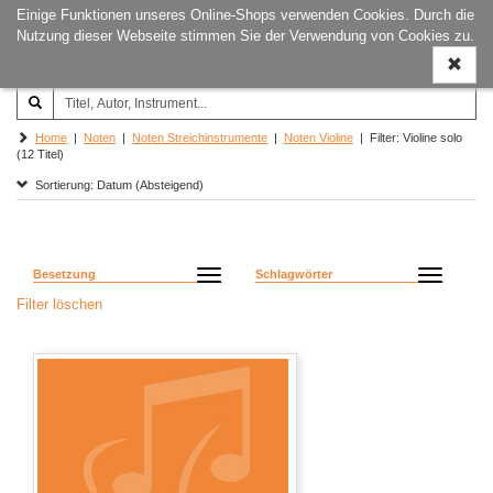
Einige Funktionen unseres Online-Shops verwenden Cookies. Durch die
Joachim‐Trekel‐Musikverlag,
Naviga
Nutzung dieser Webseite stimmen Sie der Verwendung von Cookies zu.
Hamburg
ein-/a
Home
|
Noten
|
Noten Streichinstrumente
|
Noten Violine
| Filter: Violine solo
(12 Titel)
Sortierung: Datum (Absteigend)
Besetzung
Schlagwörter
Filter löschen