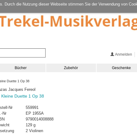
s. Durch die Nutzung dieser Webseite stimmen Sie der Verwendung von Cook
Anmelden
Bücher
Zubehör
Geschenke
eine Duette 1 Op 38
zas Jacques Fereol
 Kleine Duette 1 Op 38
stell-Nr
559991
.-Nr
EP 1955A
BN
9790014008888
wicht
129 g
setzung
2 Violinen