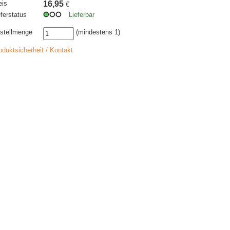
eis
16,95
€
eferstatus
Lieferbar
stellmenge
(mindestens 1)
oduktsicherheit / Kontakt