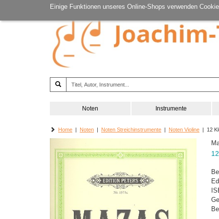
Einige Funktionen unseres Online-Shops verwenden Cookie
Noten
Instrumente
Home
|
Noten
|
Noten Streichinstrumente
|
Noten Violine
| 12 Kl
Ma
12
Be
Ed
IS
Ge
Be