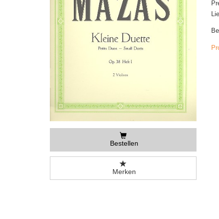
Pr
Li
Be
Pr
Bestellen
Merken