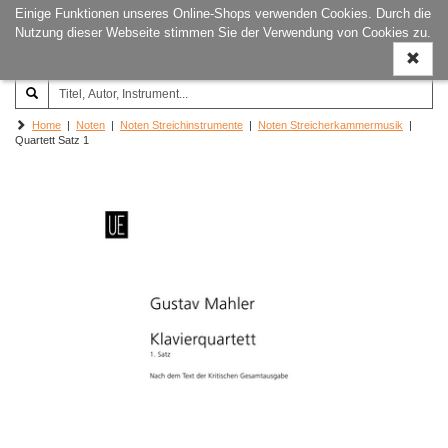
Einige Funktionen unseres Online-Shops verwenden Cookies. Durch die
Joachim‐Trekel‐Musikverlag,
Naviga
Nutzung dieser Webseite stimmen Sie der Verwendung von Cookies zu.
Hamburg
ein-/a
Home
|
Noten
|
Noten Streichinstrumente
|
Noten Streicherkammermusik
|
Quartett Satz 1