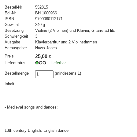
Bestell-Nr
552815
Ed.-Nr
BH 1000966
ISBN
9790060112171
Gewicht
240 g
Besetzung
Violine (2 Violinen) und Klavier, Gitarre ad lib.
Schwierigkeit
3
Ausgabe
Klavierpartitur und 2 Violinstimmen
Herausgeber
Huws Jones
Preis
25,00
€
Lieferstatus
Lieferbar
Bestellmenge
(mindestens 1)
Inhalt
- Medieval songs and dances:
13th century English: English dance