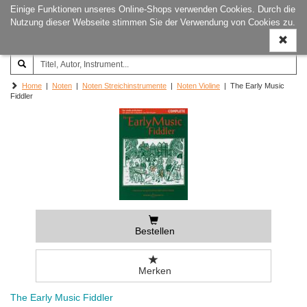
Einige Funktionen unseres Online-Shops verwenden Cookies. Durch die
Joachim‐Trekel‐Musikverlag,
Naviga
Nutzung dieser Webseite stimmen Sie der Verwendung von Cookies zu.
Hamburg
ein-/a
Home
|
Noten
|
Noten Streichinstrumente
|
Noten Violine
| The Early Music
Fiddler
Bestellen
Merken
The Early Music Fiddler