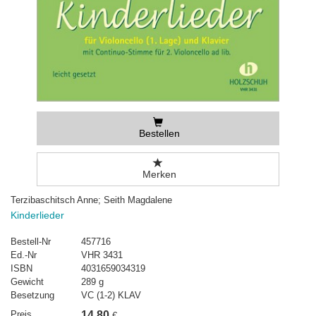
Bestellen
Merken
Terzibaschitsch Anne; Seith Magdalene
Kinderlieder
Bestell-Nr
457716
Ed.-Nr
VHR 3431
ISBN
4031659034319
Gewicht
289 g
Besetzung
VC (1-2) KLAV
Preis
14,80
€