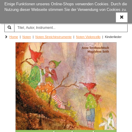
Einige Funktionen unseres Online-Shops verwenden Cookies. Durch die
Joachim‐Trekel‐Musikverlag,
Naviga
Nutzung dieser Webseite stimmen Sie der Verwendung von Cookies zu.
Hamburg
ein-/a
Home
|
Noten
|
Noten Streichinstrumente
|
Noten Violoncello
| Kinderlieder