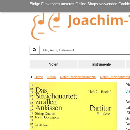
Einige Funktionen unseres Online-Shops verwenden Cookie
Noten
Instrumente
Home
|
Noten
|
Noten Streichinstrumente
|
Noten Streicherkam
Pf
Da
Be
Ed
IS
Ge
Be
Au