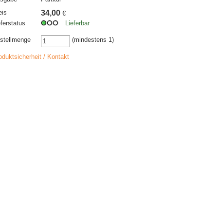
eis
34,00
€
eferstatus
Lieferbar
stellmenge
(mindestens 1)
oduktsicherheit / Kontakt