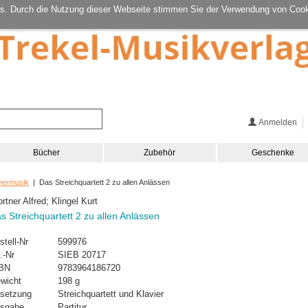
s. Durch die Nutzung dieser Webseite stimmen Sie der Verwendung von Cook
Anmelden
Bücher
Zubehör
Geschenke
mermusik
| Das Streichquartett 2 zu allen Anlässen
ortner Alfred; Klingel Kurt
s Streichquartett 2 zu allen Anlässen
stell-Nr
599976
.-Nr
SIEB 20717
BN
9783964186720
wicht
198 g
setzung
Streichquartett und Klavier
sgabe
Partitur