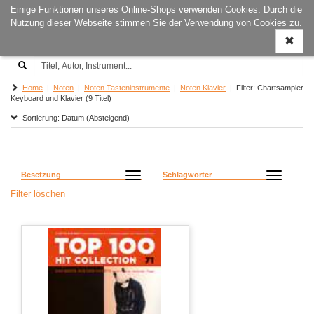
Einige Funktionen unseres Online-Shops verwenden Cookies. Durch die
Joachim‐Trekel‐Musikverlag,
Naviga
Nutzung dieser Webseite stimmen Sie der Verwendung von Cookies zu.
Hamburg
ein-/a
Home
|
Noten
|
Noten Tasteninstrumente
|
Noten Klavier
| Filter: Chartsampler
Keyboard und Klavier (9 Titel)
Sortierung: Datum (Absteigend)
Besetzung
Schlagwörter
Filter löschen