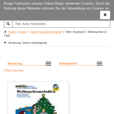
Einige Funktionen unseres Online-Shops verwenden Cookies. Durch die
Joachim‐Trekel‐Musikverlag,
Naviga
Nutzung dieser Webseite stimmen Sie der Verwendung von Cookies zu.
Hamburg
ein-/a
Home
|
Noten
|
Noten Tasteninstrumente
| Filter: Keyboard - Weihnachten (2
Titel)
Sortierung: Datum (Absteigend)
Besetzung
Schlagwörter
Filter löschen