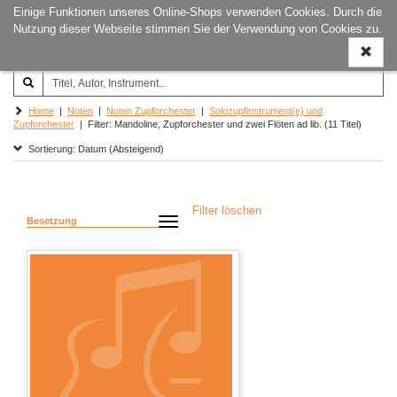
Einige Funktionen unseres Online-Shops verwenden Cookies. Durch die
Joachim‐Trekel‐Musikverlag,
Naviga
Nutzung dieser Webseite stimmen Sie der Verwendung von Cookies zu.
Hamburg
ein-/a
Home
|
Noten
|
Noten Zupforchester
|
Solozupfinstrument(e) und
Zupforchester
| Filter: Mandoline, Zupforchester und zwei Flöten ad lib. (11 Titel)
Sortierung: Datum (Absteigend)
Filter löschen
Besetzung