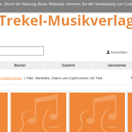
s. Durch die Nutzung dieser Webseite stimmen Sie der Verwendung von Cook
Anmelden
Bücher
Zubehör
Geschenke
d Zupforchester
| Filter: Mandoline, Gitarre und Zupforchester (42 Titel)