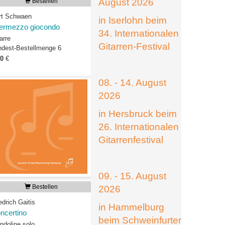
August 2026
Bestellen
rt Schwaen
in Iserlohn beim
termezzo giocondo
34. Internationalen
arre
Gitarren-Festival
ndest-Bestellmenge 6
50
€
08. - 14. August
2026
in Hersbruck beim
26. Internationalen
Gitarrenfestival
09. - 15. August
Bestellen
2026
edrich Gaitis
in Hammelburg
ncertino
beim Schweinfurter
ndoline solo