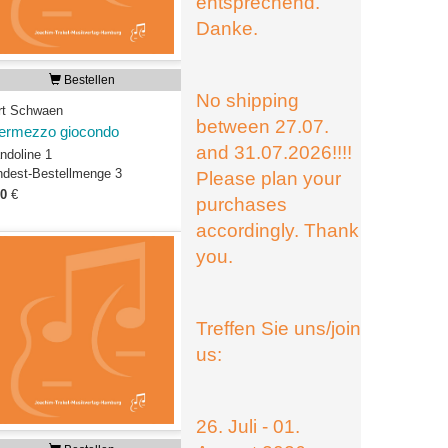
entsprechend.
Danke.
Bestellen
No shipping
rt Schwaen
between 27.07.
termezzo giocondo
and 31.07.2026!!!!
ndoline 1
ndest-Bestellmenge 3
Please plan your
50
€
purchases
accordingly. Thank
you.
Treffen Sie uns/join
us:
26. Juli - 01.