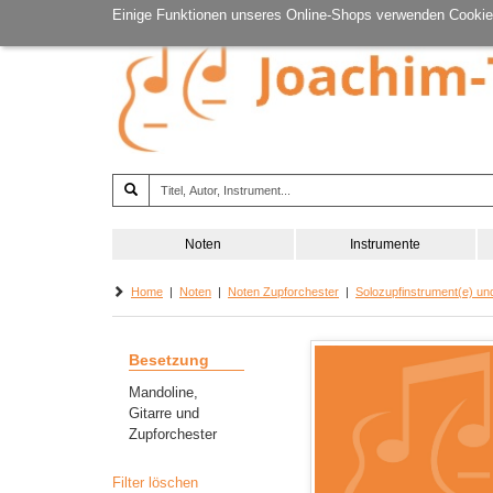
Einige Funktionen unseres Online-Shops verwenden Cookie
Noten
Instrumente
Home
|
Noten
|
Noten Zupforchester
|
Solozupfinstrument(e) un
Besetzung
Mandoline,
Gitarre und
Zupforchester
Filter löschen