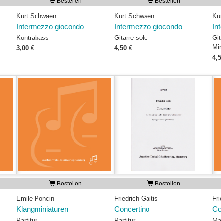
Bestellen
Bestellen
Kurt Schwaen
Kurt Schwaen
Ku
Intermezzo giocondo
Intermezzo giocondo
In
Kontrabass
Gitarre solo
Git
Mi
3,00
€
4,50
€
4,
Bestellen
Bestellen
Emile Poncin
Friedrich Gaitis
Fri
Klangminiaturen
Concertino
Co
Partitur
Partitur
Ma