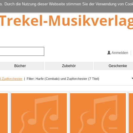
s. Durch die Nutzung dieser Webseite stimmen Sie der Verwendung von Cook
Anmelden
Bücher
Zubehör
Geschenke
d Zupforchester
| Filter: Harfe (Cembalo) und Zupforchester (7 Titel)