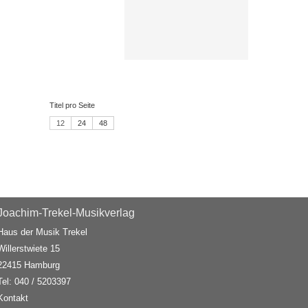
Titel pro Seite
12
24
48
Joachim-Trekel-Musikverlag
Haus der Musik Trekel
Willerstwiete 15
22415 Hamburg
Tel: 040 / 5203397
Kontakt