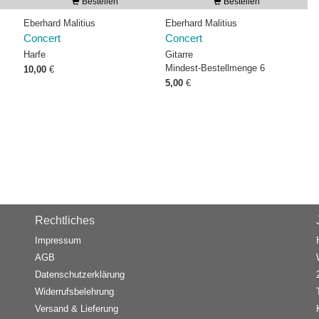
Bestellen
Bestellen
Eberhard Malitius
Eberhard Malitius
Concert
Concert
Harfe
Gitarre
Mindest-Bestellmenge 6
10,00
€
5,00
€
Rechtliches
Impressum
AGB
Datenschutzerklärung
Widerrufsbelehrung
Versand & Lieferung