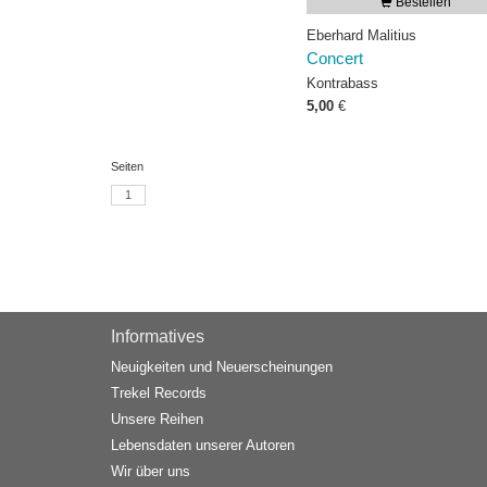
Bestellen
Eberhard Malitius
Concert
Kontrabass
5,00
€
Seiten
1
Informatives
Neuigkeiten und Neuerscheinungen
Trekel Records
Unsere Reihen
Lebensdaten unserer Autoren
Wir über uns