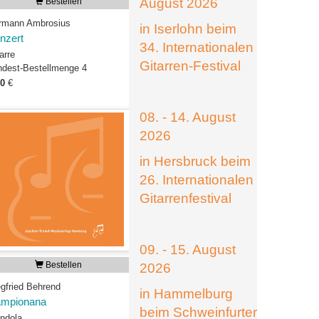
August 2026
Bestellen
rmann Ambrosius
in Iserlohn beim
nzert
34. Internationalen
arre
Gitarren-Festival
ndest-Bestellmenge 4
00
€
08. - 14. August
2026
in Hersbruck beim
26. Internationalen
Gitarrenfestival
09. - 15. August
Bestellen
2026
egfried Behrend
in Hammelburg
mpionana
beim Schweinfurter
ndola