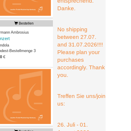
entsprechend.
Danke.
Bestellen
No shipping
rmann Ambrosius
between 27.07.
nzert
and 31.07.2026!!!!
ndola
ndest-Bestellmenge 3
Please plan your
00
€
purchases
accordingly. Thank
you.
Treffen Sie uns/join
us:
26. Juli - 01.