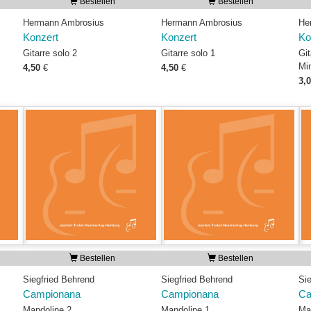
Bestellen
Bestellen
Hermann Ambrosius
Hermann Ambrosius
He
Konzert
Konzert
Ko
Gitarre solo 2
Gitarre solo 1
Git
Mi
4,50
€
4,50
€
3,
Bestellen
Bestellen
Siegfried Behrend
Siegfried Behrend
Si
Campionana
Campionana
Ca
Mandoline 2
Mandoline 1
Ma