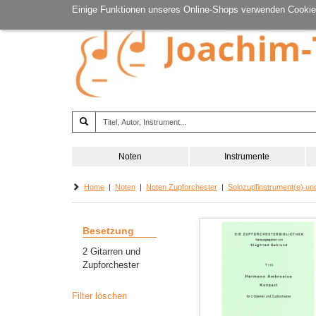
Einige Funktionen unseres Online-Shops verwenden Cookie
Noten
Instrumente
Home
|
Noten
|
Noten Zupforchester
|
Solozupfinstrument(e) un
Besetzung
2 Gitarren und
Zupforchester
Filter löschen