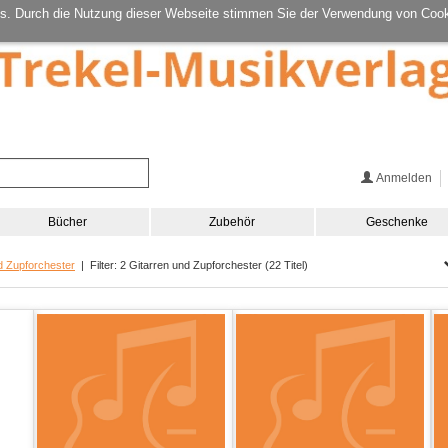
s. Durch die Nutzung dieser Webseite stimmen Sie der Verwendung von Cook
Anmelden
Bücher
Zubehör
Geschenke
d Zupforchester
| Filter: 2 Gitarren und Zupforchester (22 Titel)