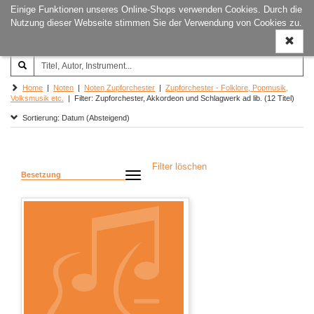
Einige Funktionen unseres Online-Shops verwenden Cookies. Durch die
Joachim‐Trekel‐Musikverlag,
Naviga
Nutzung dieser Webseite stimmen Sie der Verwendung von Cookies zu.
Hamburg
ein-/a
Home
|
Noten
|
Noten Zupforchester
|
Zupforchester - Folklore, Popmusik,
Volksmusik etc.
| Filter: Zupforchester, Akkordeon und Schlagwerk ad lib. (12 Titel)
Sortierung: Datum (Absteigend)
Filter löschen
Besetzung