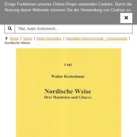
Einige Funktionen unseres Online-Shops verwenden Cookies. Durch die
Joachim‐Trekel‐Musikverlag,
Naviga
Nutzung dieser Webseite stimmen Sie der Verwendung von Cookies zu.
Hamburg
ein-/a
Home
|
Noten
|
Noten Mandoline
|
Mandoline-Kammermusik - 4 Instrumente
|
Nordische Weise