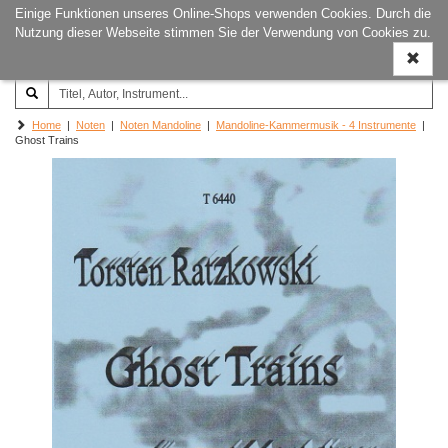
Einige Funktionen unseres Online-Shops verwenden Cookies. Durch die
Joachim‐Trekel‐Musikverlag,
Naviga
Nutzung dieser Webseite stimmen Sie der Verwendung von Cookies zu.
Hamburg
ein-/a
Home
|
Noten
|
Noten Mandoline
|
Mandoline-Kammermusik - 4 Instrumente
|
Ghost Trains