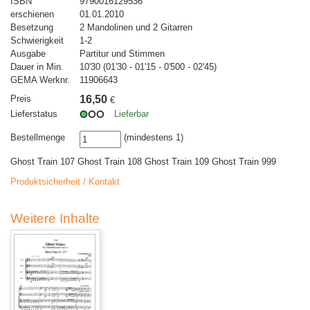
ISBN
9790016129536
erschienen
01.01.2010
Besetzung
2 Mandolinen und 2 Gitarren
Schwierigkeit
1-2
Ausgabe
Partitur und Stimmen
Dauer in Min.
10'30 (01'30 - 01'15 - 0'500 - 02'45)
GEMA Werknr.
11906643
Preis
16,50
€
Lieferstatus
Lieferbar
Bestellmenge
(mindestens 1)
Ghost Train 107 Ghost Train 108 Ghost Train 109 Ghost Train 999
Produktsicherheit / Kontakt
Weitere Inhalte