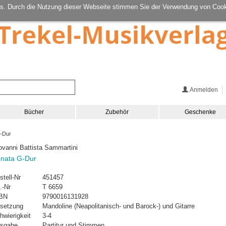
s. Durch die Nutzung dieser Webseite stimmen Sie der Verwendung von Cook
Anmelden
Bücher
Zubehör
Geschenke
-Dur
ovanni Battista Sammartini
nata G-Dur
stell-Nr
451457
.-Nr
T 6659
BN
9790016131928
setzung
Mandoline (Neapolitanisch- und Barock-) und Gitarre
hwierigkeit
3-4
sgabe
Partitur und Stimmen