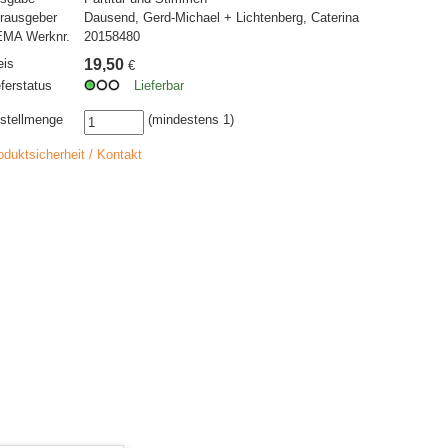
rausgeber
Dausend, Gerd-Michael + Lichtenberg, Caterina
MA Werknr.
20158480
eis
19,50
€
eferstatus
Lieferbar
stellmenge
(mindestens 1)
oduktsicherheit / Kontakt