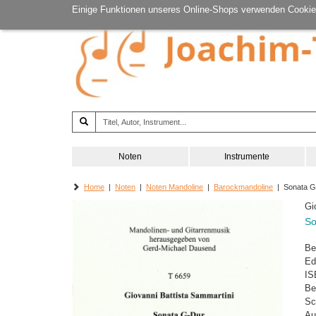
Einige Funktionen unseres Online-Shops verwenden Cookie
Noten
Instrumente
Home
|
Noten
|
Noten Mandoline
|
Barockmandoline
| Sonata G
Gi
So
Be
Ed
IS
Be
Sc
Au