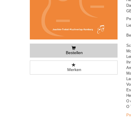
Da
GE
Pr
Li
Be
Sc
Mo
Bestellen
Le
Ih
Am
Merken
Ma
La
Vo
Es
He
O 
O 
Pr