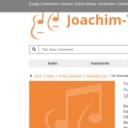
Einige Funktionen unseres Online-Shops verwenden Cookie
Noten
Instrumente
Home
|
Noten
|
Noten Mandoline
|
Mandoline solo
| Die Mandoli
Tr
Di
12
Be
Ed
IS
Be
He