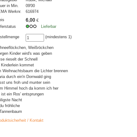
uer in Min.
09'00
MA Werknr.
616974
eis
6,00
€
eferstatus
Lieferbar
stellmenge
(mindestens 1)
hneeflöckchen, Weißröckchen
rgen Kinder wird's was geben
ise rieselt der Schnell
r Kinderlein kommet
 Weihnachtsbaum die Lichter brennen
ria durch ein'n Dornwald ging
sst uns froh und munter sein
m Himmel hoch da komm ich her
 ist ein Ros' entsprungen
iligste Nacht
du fröhliche
Tannenbaum
oduktsicherheit / Kontakt