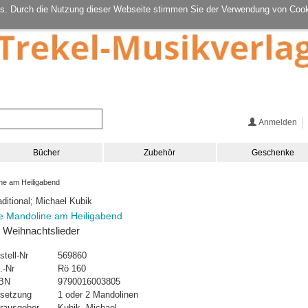
s. Durch die Nutzung dieser Webseite stimmen Sie der Verwendung von Cook
Anmelden
Bücher
Zubehör
Geschenke
ne am Heiligabend
aditional; Michael Kubik
e Mandoline am Heiligabend
 Weihnachtslieder
stell-Nr
569860
.-Nr
Rö 160
BN
9790016003805
setzung
1 oder 2 Mandolinen
rausgeber
Kubik, Michael