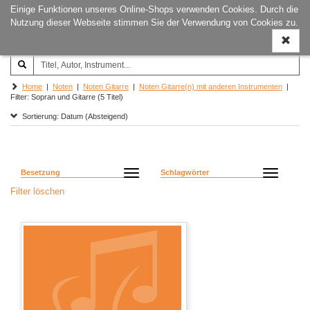
Einige Funktionen unseres Online-Shops verwenden Cookies. Durch die
Joachim‐Trekel‐Musikverlag,
Naviga
Nutzung dieser Webseite stimmen Sie der Verwendung von Cookies zu.
Hamburg
ein-/a
Home
|
Noten
|
Noten Gitarre
|
Noten Gitarre(n) mit anderen Instrumenten
|
Filter: Sopran und Gitarre (5 Titel)
Sortierung: Datum (Absteigend)
Besetzung
Schlagwörter
Filter löschen