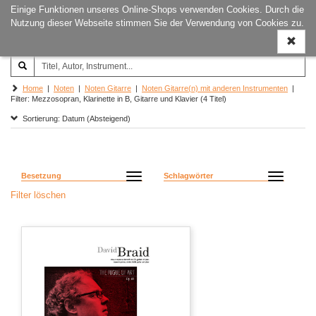
Einige Funktionen unseres Online-Shops verwenden Cookies. Durch die
Joachim‐Trekel‐Musikverlag,
Naviga
Nutzung dieser Webseite stimmen Sie der Verwendung von Cookies zu.
Hamburg
ein-/a
Home
|
Noten
|
Noten Gitarre
|
Noten Gitarre(n) mit anderen Instrumenten
|
Filter: Mezzosopran, Klarinette in B, Gitarre und Klavier (4 Titel)
Sortierung: Datum (Absteigend)
Besetzung
Schlagwörter
Filter löschen