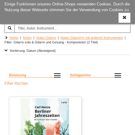
Einige Funktionen unseres Online-Shops verwenden Cookies. Durch die
Joachim‐Trekel‐Musikverlag,
Naviga
Nutzung dieser Webseite stimmen Sie der Verwendung von Cookies zu.
Hamburg
ein-/a
Home
|
Noten
|
Noten Gitarre
|
Noten Gitarre(n) mit anderen Instrumenten
|
Filter: Gitarre solo & Gitarre und Gesang - Komponisten (2 Titel)
Sortierung: Datum (Absteigend)
Besetzung
Schlagwörter
Filter löschen