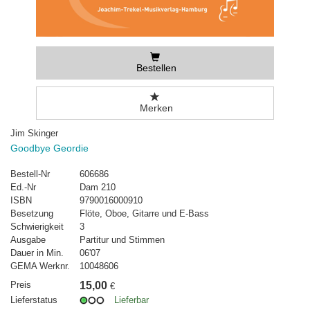
Bestellen
Merken
Jim Skinger
Goodbye Geordie
Bestell-Nr
606686
Ed.-Nr
Dam 210
ISBN
9790016000910
Besetzung
Flöte, Oboe, Gitarre und E-Bass
Schwierigkeit
3
Ausgabe
Partitur und Stimmen
Dauer in Min.
06'07
GEMA Werknr.
10048606
Preis
15,00
€
Lieferstatus
Lieferbar