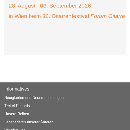
28. August - 03. September 2026
in Wien beim 36. Gitarrenfestival
Forum Gitarre
Informatives
Neuigkeiten und Neuerscheinungen
Trekel Records
Unsere Reihen
Lebensdaten unserer Autoren