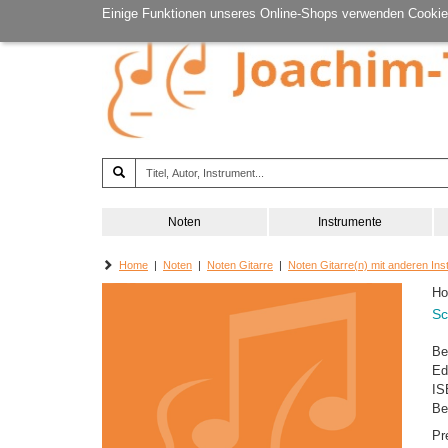
Einige Funktionen unseres Online-Shops verwenden Cookie
Noten
Instrumente
Home
|
Noten
|
Noten Gitarre
|
Noten Gitarre(n) mit anderen In
Ho
Sc
Be
Ed
IS
Be
Pr