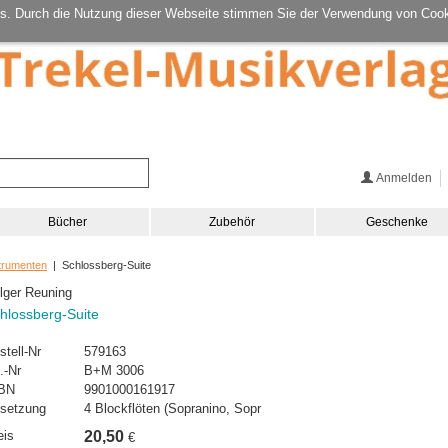
s. Durch die Nutzung dieser Webseite stimmen Sie der Verwendung von Cook
Anmelden
Bücher
Zubehör
Geschenke
strumenten
| Schlossberg-Suite
lger Reuning
hlossberg-Suite
stell-Nr
579163
.-Nr
B+M 3006
BN
9901000161917
setzung
4 Blockflöten (Sopranino, Sopr
eis
20,50
€