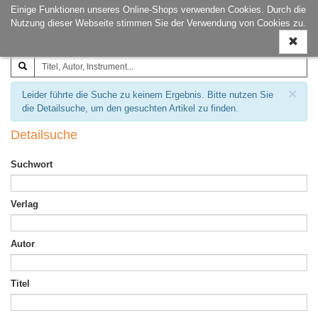
Einige Funktionen unseres Online-Shops verwenden Cookies. Durch die
Joachim‐Trekel‐Musikverlag,
Naviga
Nutzung dieser Webseite stimmen Sie der Verwendung von Cookies zu.
Hamburg
ein-/a
×
Leider führte die Suche zu keinem Ergebnis. Bitte nutzen Sie
die Detailsuche, um den gesuchten Artikel zu finden.
Detailsuche
Suchwort
Verlag
Autor
Titel