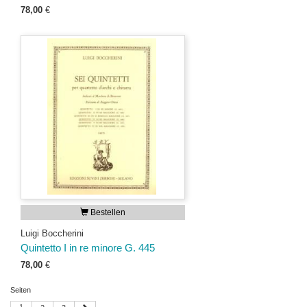
78,00
€
Bestellen
Luigi Boccherini
Quintetto I in re minore G. 445
78,00
€
Seiten