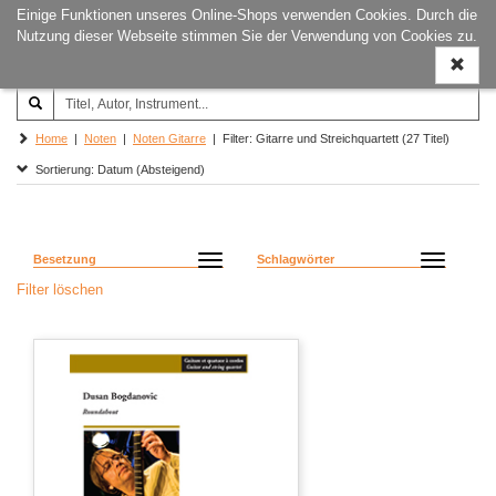
Einige Funktionen unseres Online-Shops verwenden Cookies. Durch die
Joachim‐Trekel‐Musikverlag,
Naviga
Nutzung dieser Webseite stimmen Sie der Verwendung von Cookies zu.
Hamburg
ein-/a
Home
|
Noten
|
Noten Gitarre
| Filter: Gitarre und Streichquartett (27 Titel)
Sortierung: Datum (Absteigend)
Besetzung
Schlagwörter
Filter löschen