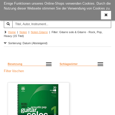
Einige Funktionen unseres Online-Shops verwenden Cookies. Durch die
Joachim‐Trekel‐Musikverlag,
Naviga
Nutzung dieser Webseite stimmen Sie der Verwendung von Cookies zu.
Hamburg
ein-/a
Home
|
Noten
|
Noten Gitarre
| Filter: Gitarre solo & Gitarre - Rock, Pop,
Heavy (15 Titel)
Sortierung: Datum (Absteigend)
Besetzung
Schlagwörter
Filter löschen