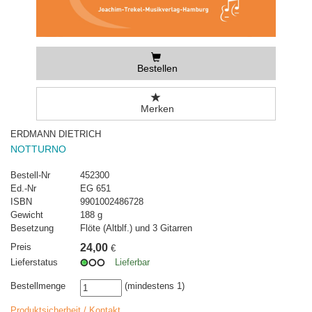
Bestellen
Merken
ERDMANN DIETRICH
NOTTURNO
Bestell-Nr
452300
Ed.-Nr
EG 651
ISBN
9901002486728
Gewicht
188 g
Besetzung
Flöte (Altblf.) und 3 Gitarren
Preis
24,00
€
Lieferstatus
Lieferbar
Bestellmenge
(mindestens 1)
Produktsicherheit / Kontakt