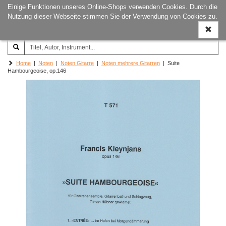
Einige Funktionen unseres Online-Shops verwenden Cookies. Durch die
Joachim‐Trekel‐Musikverlag,
Naviga
Nutzung dieser Webseite stimmen Sie der Verwendung von Cookies zu.
Hamburg
ein-/a
Home
|
Noten
|
Noten Gitarre
|
Noten mehrere Gitarren
| Suite
Hambourgeoise, op.146