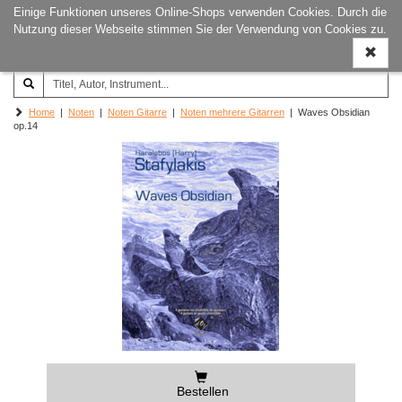
Einige Funktionen unseres Online-Shops verwenden Cookies. Durch die
Joachim‐Trekel‐Musikverlag,
Naviga
Nutzung dieser Webseite stimmen Sie der Verwendung von Cookies zu.
Hamburg
ein-/a
Home
|
Noten
|
Noten Gitarre
|
Noten mehrere Gitarren
| Waves Obsidian
op.14
Bestellen