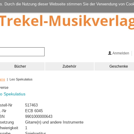
s. Durch die Nutzung dieser Webseite stimmen Sie der Verwendung von Cook
Anmelden
Bücher
Zubehör
Geschenke
arre
| Leo Spekulatius
verse
o Spekulatius
stell-Nr
517463
.-Nr
ECB 6045
BN
9901000000643
setzung
Gitarre(n) und andere Instrumente
hwierigkeit
1
sgabe
Spielpartitur