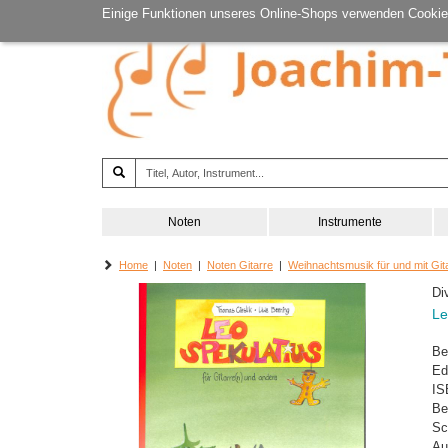
Einige Funktionen unseres Online-Shops verwenden Cookie
Noten
Instrumente
Home
|
Noten
|
Noten Gitarre
|
Weihnachtsmusik für und mit Git
Di
Le
Be
Ed
IS
Be
Sc
Au