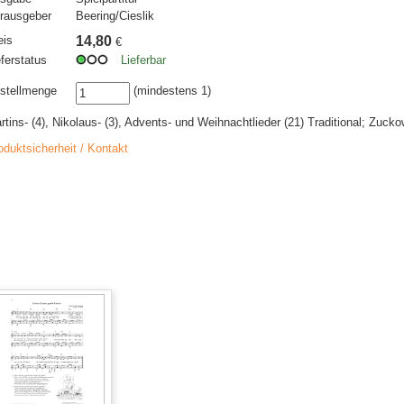
rausgeber
Beering/Cieslik
eis
14,80
€
eferstatus
Lieferbar
stellmenge
(mindestens 1)
rtins- (4), Nikolaus- (3), Advents- und Weihnachtlieder (21) Traditional; Zucko
oduktsicherheit / Kontakt