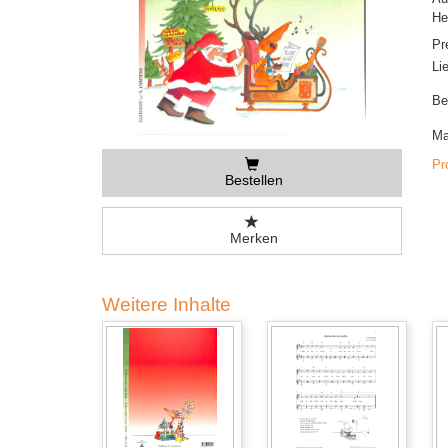
He
Pr
Li
Be
Ma
Pr
Bestellen
Merken
Weitere Inhalte