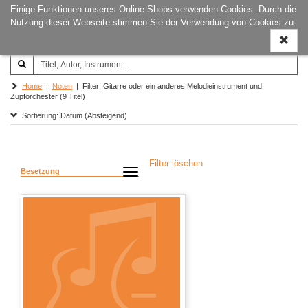
Einige Funktionen unseres Online-Shops verwenden Cookies. Durch die
Joachim‐Trekel‐Musikverlag,
Naviga
Nutzung dieser Webseite stimmen Sie der Verwendung von Cookies zu.
Hamburg
ein-/a
Home
|
Noten
| Filter: Gitarre oder ein anderes Melodieinstrument und
Zupforchester (9 Titel)
Sortierung: Datum (Absteigend)
Filter löschen
Besetzung