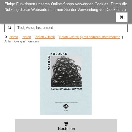
Einige Funktionen unseres Online-Shops verwenden Cookies. Durch die
Joachim‐Trekel‐Musikverlag,
Naviga
Nutzung dieser Webseite stimmen Sie der Verwendung von Cookies zu.
Hamburg
ein-/a
Home
|
Noten
|
Noten Gitarre
|
Noten Gitarre(n) mit anderen Instrumenten
|
Ants moving a mountain
Bestellen