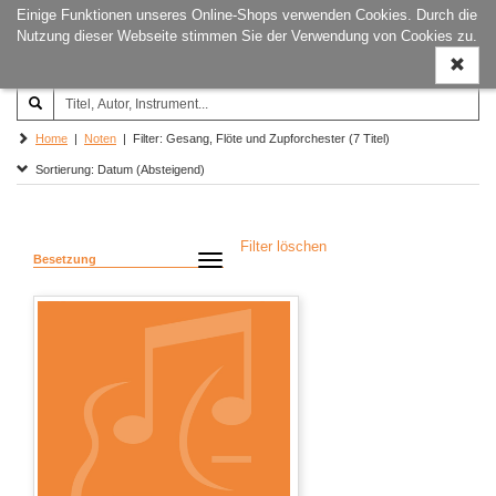
Einige Funktionen unseres Online-Shops verwenden Cookies. Durch die
Joachim‐Trekel‐Musikverlag,
Naviga
Nutzung dieser Webseite stimmen Sie der Verwendung von Cookies zu.
Hamburg
ein-/a
Home
|
Noten
| Filter: Gesang, Flöte und Zupforchester (7 Titel)
Sortierung: Datum (Absteigend)
Filter löschen
Besetzung