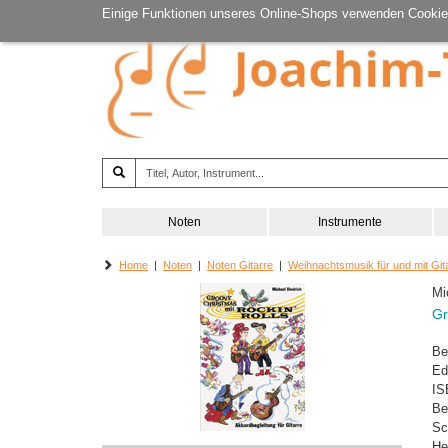
Einige Funktionen unseres Online-Shops verwenden Cookie
Noten
Instrumente
Home
|
Noten
|
Noten Gitarre
|
Weihnachtsmusik für und mit Git
Mi
Gr
Be
Ed
IS
Be
Sc
He