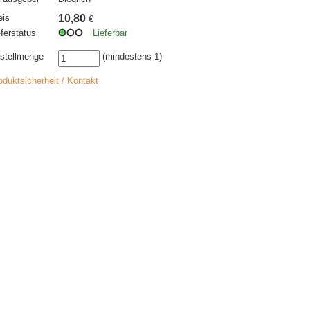
eis
10,80
€
eferstatus
Lieferbar
stellmenge
(mindestens 1)
oduktsicherheit / Kontakt