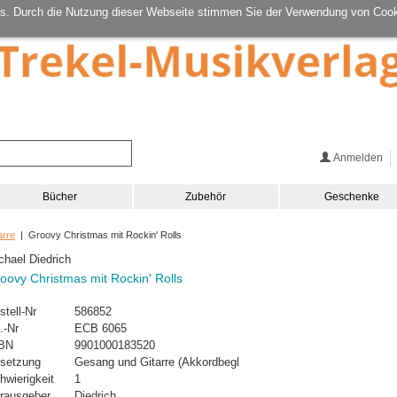
s. Durch die Nutzung dieser Webseite stimmen Sie der Verwendung von Cook
Anmelden
Bücher
Zubehör
Geschenke
arre
| Groovy Christmas mit Rockin' Rolls
chael Diedrich
oovy Christmas mit Rockin' Rolls
stell-Nr
586852
.-Nr
ECB 6065
BN
9901000183520
setzung
Gesang und Gitarre (Akkordbegl
hwierigkeit
1
rausgeber
Diedrich