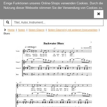
Einige Funktionen unseres Online-Shops verwenden Cookies. Durch die
Joachim‐Trekel‐Musikverlag,
Naviga
Nutzung dieser Webseite stimmen Sie der Verwendung von Cookies zu.
Hamburg
ein-/a
Home
|
Noten
|
Noten Gitarre
|
Noten Gitarre(n) mit anderen Instrumenten
|
Blues