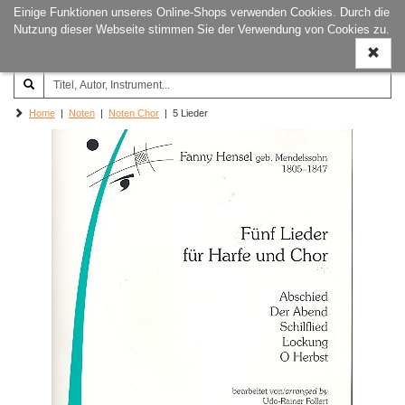
Einige Funktionen unseres Online-Shops verwenden Cookies. Durch die
Joachim‐Trekel‐Musikverlag,
Naviga
Nutzung dieser Webseite stimmen Sie der Verwendung von Cookies zu.
Hamburg
ein-/a
Home
|
Noten
|
Noten Chor
| 5 Lieder